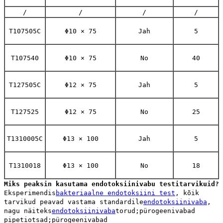
/
/
/
/
T107505C
Φ10 × 75
Jah
5
T107540
Φ10 × 75
No
40
T127505C
Φ12 × 75
Jah
5
T127525
Φ12 × 75
No
25
T1310005C
Φ13 × 100
Jah
5
T1310018
Φ13 × 100
No
18
Miks peaksin kasutama endotoksiinivabu testitarvikuid?
Eksperimendis
bakteriaalne endotoksiini test
, kõik
tarvikud peavad vastama standardile
endotoksiinivaba
,
nagu näiteks
endotoksiinivaba
torud;pürogeenivabad
pipetiotsad;pürogeenivabad