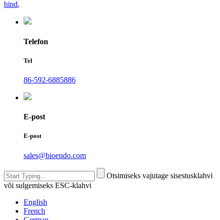
hind
,
Telefon
Tel
86-592-6885886
E-post
E-post
sales@bioendo.com
Otsimiseks vajutage sisestusklahvi
või sulgemiseks ESC-klahvi
English
French
German