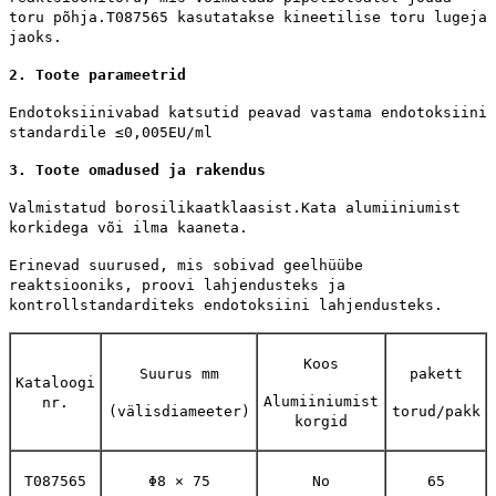
toru põhja.T087565 kasutatakse kineetilise toru lugeja
jaoks.
2. Toote parameetrid
Endotoksiinivabad katsutid peavad vastama endotoksiini
standardile ≤0,005EU/ml
3. Toote omadused ja rakendus
Valmistatud borosilikaatklaasist.Kata alumiiniumist
korkidega või ilma kaaneta.
Erinevad suurused, mis sobivad geelhüübe
reaktsiooniks, proovi lahjendusteks ja
kontrollstandarditeks endotoksiini lahjendusteks.
Koos
Suurus mm
pakett
Kataloogi
Alumiiniumist
nr.
(välisdiameeter)
torud/pakk
korgid
T087565
Φ8 × 75
No
65