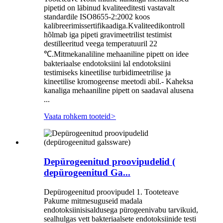
pipetid on läbinud kvaliteeditesti vastavalt
standardile ISO8655-2:2002 koos
kalibreerimissertifikaadiga.Kvaliteedikontroll
hõlmab iga pipeti gravimeetrilist testimist
destilleeritud veega temperatuuril 22
℃.Mitmekanaliline mehaaniline pipett on idee
bakteriaalse endotoksiini lal endotoksiini
testimiseks kineetilise turbidimeetrilise ja
kineetilise kromogeense meetodi abil.- Kaheksa
kanaliga mehaaniline pipett on saadaval alusena
...
Vaata rohkem tooteid
>
Depürogeenitud proovipudelid (
depürogeenitud Ga...
Depürogeenitud proovipudel 1. Tooteteave
Pakume mitmesuguseid madala
endotoksiinisisaldusega pürogeenivabu tarvikuid,
sealhulgas vett bakteriaalsete endotoksiinide testi