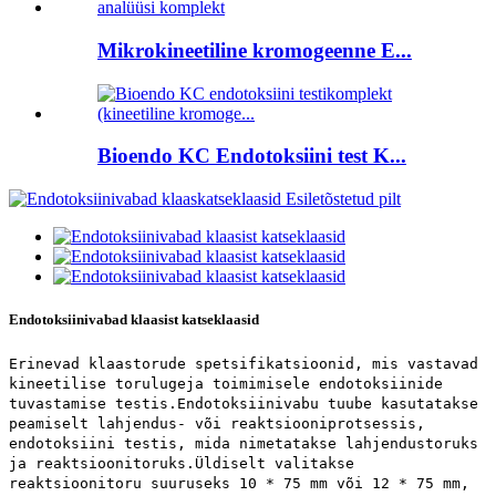
Mikrokineetiline kromogeenne E...
Bioendo KC Endotoksiini test K...
Endotoksiinivabad klaasist katseklaasid
Erinevad klaastorude spetsifikatsioonid, mis vastavad
kineetilise torulugeja toimimisele endotoksiinide
tuvastamise testis.Endotoksiinivabu tuube kasutatakse
peamiselt lahjendus- või reaktsiooniprotsessis,
endotoksiini testis, mida nimetatakse lahjendustoruks
ja reaktsioonitoruks.Üldiselt valitakse
reaktsioonitoru suuruseks 10 * 75 mm või 12 * 75 mm,