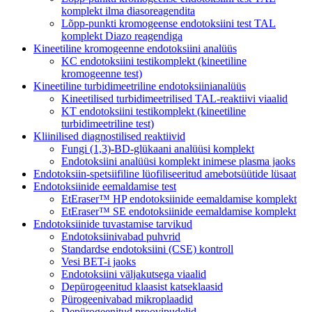
komplekt ilma diasoreagendita
Lõpp-punkti kromogeense endotoksiini test TAL
komplekt Diazo reagendiga
Kineetiline kromogeenne endotoksiini analüüs
KC endotoksiini testikomplekt (kineetiline
kromogeenne test)
Kineetiline turbidimeetriline endotoksiinianalüüs
Kineetilised turbidimeetrilised TAL-reaktiivi viaalid
KT endotoksiini testikomplekt (kineetiline
turbidimeetriline test)
Kliinilised diagnostilised reaktiivid
Fungi (1,3)-BD-glükaani analüüsi komplekt
Endotoksiini analüüsi komplekt inimese plasma jaoks
Endotoksiin-spetsiifiline lüofiliseeritud amebotsüütide lüsaat
Endotoksiinide eemaldamise test
EtEraser™ HP endotoksiinide eemaldamise komplekt
EtEraser™ SE endotoksiinide eemaldamise komplekt
Endotoksiinide tuvastamise tarvikud
Endotoksiinivabad puhvrid
Standardse endotoksiini (CSE) kontroll
Vesi BET-i jaoks
Endotoksiini väljakutsega viaalid
Depürogeenitud klaasist katseklaasid
Pürogeenivabad mikroplaadid
Depürogeenitud proovipudelid