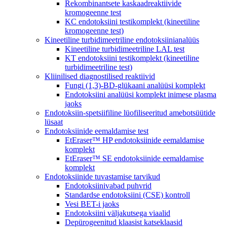
Rekombinantsete kaskaadreaktiivide
kromogeenne test
KC endotoksiini testikomplekt (kineetiline
kromogeenne test)
Kineetiline turbidimeetriline endotoksiinianalüüs
Kineetiline turbidimeetriline LAL test
KT endotoksiini testikomplekt (kineetiline
turbidimeetriline test)
Kliinilised diagnostilised reaktiivid
Fungi (1,3)-BD-glükaani analüüsi komplekt
Endotoksiini analüüsi komplekt inimese plasma
jaoks
Endotoksiin-spetsiifiline lüofiliseeritud amebotsüütide
lüsaat
Endotoksiinide eemaldamise test
EtEraser™ HP endotoksiinide eemaldamise
komplekt
EtEraser™ SE endotoksiinide eemaldamise
komplekt
Endotoksiinide tuvastamise tarvikud
Endotoksiinivabad puhvrid
Standardse endotoksiini (CSE) kontroll
Vesi BET-i jaoks
Endotoksiini väljakutsega viaalid
Depürogeenitud klaasist katseklaasid