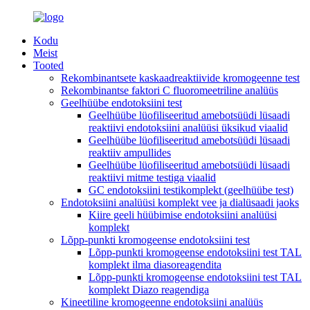
Kodu
Meist
Tooted
Rekombinantsete kaskaadreaktiivide kromogeenne test
Rekombinantse faktori C fluoromeetriline analüüs
Geelhüübe endotoksiini test
Geelhüübe lüofiliseeritud amebotsüüdi lüsaadi
reaktiivi endotoksiini analüüsi üksikud viaalid
Geelhüübe lüofiliseeritud amebotsüüdi lüsaadi
reaktiiv ampullides
Geelhüübe lüofiliseeritud amebotsüüdi lüsaadi
reaktiivi mitme testiga viaalid
GC endotoksiini testikomplekt (geelhüübe test)
Endotoksiini analüüsi komplekt vee ja dialüsaadi jaoks
Kiire geeli hüübimise endotoksiini analüüsi
komplekt
Lõpp-punkti kromogeense endotoksiini test
Lõpp-punkti kromogeense endotoksiini test TAL
komplekt ilma diasoreagendita
Lõpp-punkti kromogeense endotoksiini test TAL
komplekt Diazo reagendiga
Kineetiline kromogeenne endotoksiini analüüs