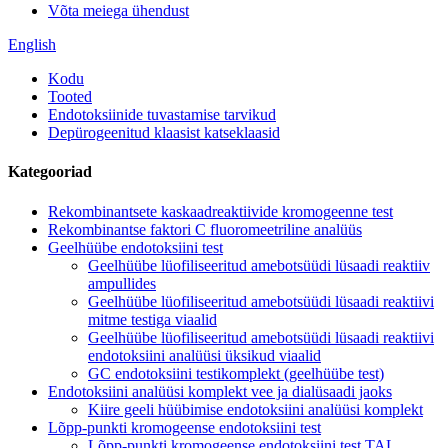
Võta meiega ühendust
English
Kodu
Tooted
Endotoksiinide tuvastamise tarvikud
Depürogeenitud klaasist katseklaasid
Kategooriad
Rekombinantsete kaskaadreaktiivide kromogeenne test
Rekombinantse faktori C fluoromeetriline analüüs
Geelhüübe endotoksiini test
Geelhüübe lüofiliseeritud amebotsüüdi lüsaadi reaktiiv
ampullides
Geelhüübe lüofiliseeritud amebotsüüdi lüsaadi reaktiivi
mitme testiga viaalid
Geelhüübe lüofiliseeritud amebotsüüdi lüsaadi reaktiivi
endotoksiini analüüsi üksikud viaalid
GC endotoksiini testikomplekt (geelhüübe test)
Endotoksiini analüüsi komplekt vee ja dialüsaadi jaoks
Kiire geeli hüübimise endotoksiini analüüsi komplekt
Lõpp-punkti kromogeense endotoksiini test
Lõpp-punkti kromogeense endotoksiini test TAL