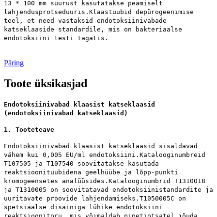
13 * 100 mm suurust kasutatakse peamiselt
lahjendusprotseduuris.Klaastuubid depürogeenimise
teel, et need vastaksid endotoksiinivabade
katseklaaside standardile, mis on bakteriaalse
endotoksiini testi tagatis.
Päring
Toote üksikasjad
Endotoksiinivabad klaasist katseklaasid
(endotoksiinivabad katseklaasid)
1. Tooteteave
Endotoksiinivabad klaasist katseklaasid sisaldavad
vähem kui 0,005 EU/ml endotoksiini.Katalooginumbreid
T107505 ja T107540 soovitatakse kasutada
reaktsioonituubidena geelhüübe ja lõpp-punkti
kromogeensetes analüüsides.Katalooginumbrid T1310018
ja T1310005 on soovitatavad endotoksiinistandardite ja
uuritavate proovide lahjendamiseks.T1050005C on
spetsiaalse disainiga lühike endotoksiini
reaktsioonitoru, mis võimaldab pipetiotsatel jõuda