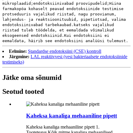
mikroplaadid;endotoksiinivabad proovipudelid;Hiina
farmakopöa kohaselt peavad endotoksiinide testimise
protseduuris vajalikud riistad, nagu proovianum,
lahjendus- ja reaktsioonituubid, pipetiotsad, valima
endotoksiinivabad tarbekaubad.katseks vajalikud
riistad tuleb töödelda, et eemaldada võimalikud
eksogeensed endotoksiinid.Kui endotoksiini ei
eemaldata, häirib see endotoksiini analüüsi tulemust.
Eelmine:
Standardse endotoksiini (CSE) kontroll
Järgmine:
LAL reaktiivvesi (vesi bakteriaalsete endotoksiinide
testimiseks)
Jätke oma sõnumid
Seotud tooted
Kaheksa kanaliga mehaaniline pipett
Kaheksa kanaliga mehaaniline pipett 1.
Tooteteave Kõik mitme kanaliga mehaanilised