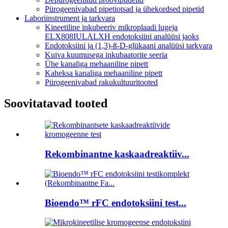
Pürogeenivabad pipetiotsad ja ühekordsed pipetid
Laboriinstrument ja tarkvara
Kineetiline inkubeeriv mikroplaadi lugeja
ELX808IULALXH endotoksiini analüüsi jaoks
Endotoksiini ja (1,3)-ß-D-glükaani analüüsi tarkvara
Kuiva kuumusega inkubaatorite seeria
Ühe kanaliga mehaaniline pipett
Kaheksa kanaliga mehaaniline pipett
Pürogeenivabad rakukultuuritooted
Soovitatavad tooted
Rekombinantne kaskaadreaktiiv...
Bioendo™ rFC endotoksiini test...