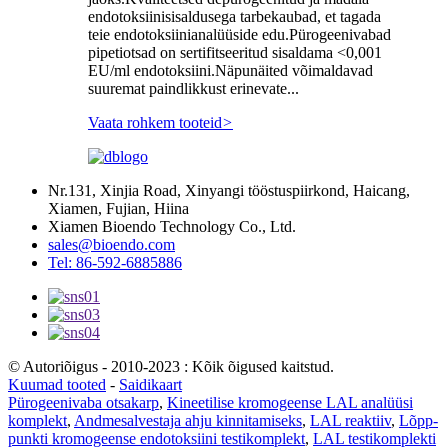
endotoksiinisisaldusega tarbekaubad, et tagada
teie endotoksiinianalüüside edu.Pürogeenivabad
pipetiotsad on sertifitseeritud sisaldama <0,001
EU/ml endotoksiini.Näpunäited võimaldavad
suuremat paindlikkust erinevate...
Vaata rohkem tooteid
>
Nr.131, Xinjia Road, Xinyangi tööstuspiirkond, Haicang,
Xiamen, Fujian, Hiina
Xiamen Bioendo Technology Co., Ltd.
sales@bioendo.com
Tel: 86-592-6885886
© Autoriõigus - 2010-2023 : Kõik õigused kaitstud.
Kuumad tooted
-
Saidikaart
Pürogeenivaba otsakarp
,
Kineetilise kromogeense LAL analüüsi
komplekt
,
Andmesalvestaja ahju kinnitamiseks
,
LAL reaktiiv
,
Lõpp-
punkti kromogeense endotoksiini testikomplekt
,
LAL testikomplekti