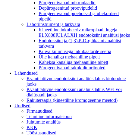
Pürogeenivabad mikroplaadid
Depürogeenitud proovipudelid
Pürogeenivabad pipetiotsad ja ühekordsed
pipetid
Laboriinstrument ja tarkvara
Kineetiline inkubeeriv mikroplaadi lugeja
ELX808IULALXH endotoksiini analüüsi jaoks
Endotoksiini ja (1,3)-ß-D-glükaani analüüsi
tarkvara
Kuiva kuumusega inkubaatorite seeria
Ühe kanaliga mehaaniline pipett
Kaheksa kanaliga mehaaniline pipett
Pürogeenivabad rakukultuuritooted
Lahendused
Kvantitatiivne endotoksiini analüüsilahus biotoodete
jaoks
Kvantitatiivne endotoksiini analüüsilahus WFI või
dialüsaadi jaoks
Rakuteraapia (kineetiline kromogeenne meetod)
Uudised
Firmauudised
Tehniline informatsioon
Juhtumite analüüs
KKK
Tööstusuudised