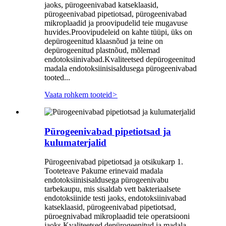
jaoks, pürogeenivabad katseklaasid,
pürogeenivabad pipetiotsad, pürogeenivabad
mikroplaadid ja proovipudelid teie mugavuse
huvides.Proovipudeleid on kahte tüüpi, üks on
depürogeenitud klaasnõud ja teine ​​on
depürogeenitud plastnõud, mõlemad
endotoksiinivabad.Kvaliteetsed depürogeenitud
madala endotoksiinisisaldusega pürogeenivabad
tooted...
Vaata rohkem tooteid
>
Pürogeenivabad pipetiotsad ja
kulumaterjalid
Pürogeenivabad pipetiotsad ja otsikukarp 1.
Tooteteave Pakume erinevaid madala
endotoksiinisisaldusega pürogeenivabu
tarbekaupu, mis sisaldab vett bakteriaalsete
endotoksiinide testi jaoks, endotoksiinivabad
katseklaasid, pürogeenivabad pipetiotsad,
püroegnivabad mikroplaadid teie operatsiooni
jaoks.Kvaliteetsed depürogeenitud ja madala