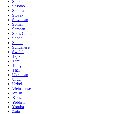
Serbian
Sesotho
Sinhala
Slovak
Slovenian
Somali
Samoan
Scots Gaelic
Shona
Sindhi
Sundanese
Swahili
Tajik
Tamil
Telugu
Thai
Ukrainian
Urdu
Uzbek
Vietnamese
Welsh
Xhosa
Yiddish
Yoruba
Zulu